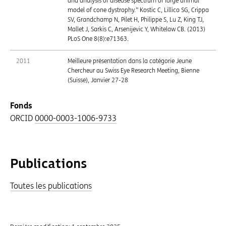
and analysis of disease spectrum of large animal
model of cone dystrophy.” Kostic C, Lillico SG, Crippa
SV, Grandchamp N, Pilet H, Philippe S, Lu Z, King TJ,
Mallet J, Sarkis C, Arsenijevic Y, Whitelaw CB. (2013)
PLoS One 8(8):e71363.
2011
Meilleure présentation dans la catégorie Jeune
Chercheur au Swiss Eye Research Meeting, Bienne
(Suisse), Janvier 27-28
Fonds
ORCID
0000-0003-1006-9733
Publications
Toutes les publications