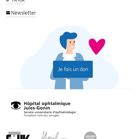
Newsletter
Je fais un don
Hôpital
ophtalmique
Jules-
Gonin,