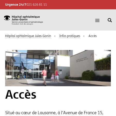
Urgence 24/7
021 626 81 11
Re
Hôpital
Ouvrir
su
la
ophtalmique
le
navigatio
Hôpital ophtalmique Jules-Gonin
›
Infos pratiques
›
Accès
Jules-
si
Gonin,
Sevice
universitaire
d'ophtalmologie,
Fondation
Asile
des
aveugles
Accès
Situé au cœur de Lausanne, à l’Avenue de France 15,