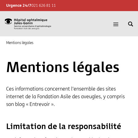
Urgence 24/7
021 626 81 11
Re
Hôpital
Ouvrir
su
la
ophtalmique
le
navigatio
Mentions légales
Jules-
si
Gonin,
Sevice
Mentions légales
universitaire
d'ophtalmologie,
Fondation
Ces informations concernent l’ensemble des sites
Asile
internet de la Fondation Asile des aveugles, y compris
des
son blog « Entrevoir ».
aveugles
Limitation de la responsabilité