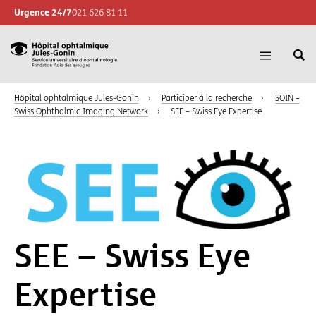
Urgence 24/7
021 626 81 11
Re
Hôpital
Ouvrir
su
la
ophtalmique
le
navigatio
Hôpital ophtalmique Jules-Gonin
›
Participer à la recherche
›
SOIN –
Jules-
si
Swiss Ophthalmic Imaging Network
›
SEE – Swiss Eye Expertise
Gonin,
Sevice
universitaire
d'ophtalmologie,
Fondation
Asile
des
aveugles
SEE – Swiss Eye
Expertise