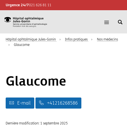
Urgence 24/7
021 626 81 11
Re
Hôpital
Ouvrir
su
la
ophtalmique
le
navigatio
Hôpital ophtalmique Jules-Gonin
›
Infos pratiques
›
Nos médecins
Jules-
si
›
Glaucome
Gonin,
Sevice
universitaire
d'ophtalmologie,
Fondation
Glaucome
Asile
des
aveugles
E-mail
+41216268586
Dernière modification:
1 septembre 2025