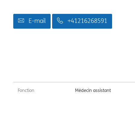
E-mail
+41216268591
Fonction
Médecin assistant