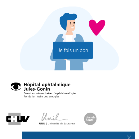
Je fais un don
Hôpital
ophtalmique
Jules-
Gonin,
Sevice
universitaire