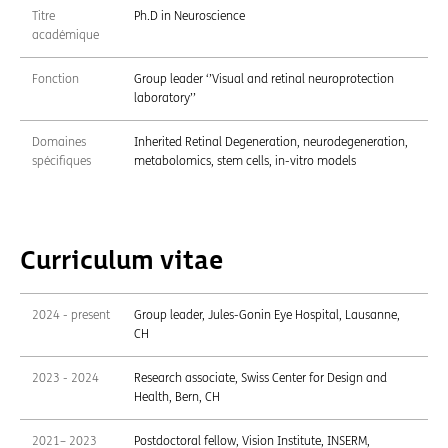
Titre
Ph.D in Neuroscience
académique
Fonction
Group leader ‘’Visual and retinal neuroprotection
laboratory’’
Domaines
Inherited Retinal Degeneration, neurodegeneration,
spécifiques
metabolomics, stem cells, in-vitro models
Curriculum vitae
2024 - present
Group leader, Jules-Gonin Eye Hospital, Lausanne,
CH
2023 - 2024
Research associate, Swiss Center for Design and
Health, Bern, CH
2021– 2023
Postdoctoral fellow, Vision Institute, INSERM,