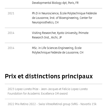
Developmental Biology dpt, Paris, FR
2021
Ph.D in Neuroscience, École Polytechnique Fédérale
de Lausanne, Inst. of Bioengineering, Center for
Neuroprosthetics, CH
2014
Visiting Researcher, Kyoto University, Primate
Research Inst., Aichi, JP
2014
MSc. in Life Sciences Engineering, École
Polytechnique Fédérale de Lausanne, CH
Prix et distinctions principaux
2023 Lopez-Loreta Prize - Jean-Jacques et Felicia Lopez-Loreta
Foundation for Academic Excellence 1M award
2022 Prix Retina 2022 - Swiss VitreoRetinal group SVRG - Novartis 15k