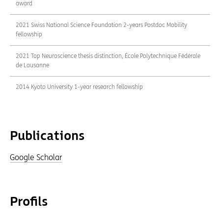
award
2021 Swiss National Science Foundation 2-years Postdoc Mobility
fellowship
2021 Top Neuroscience thesis distinction, École Polytechnique Fédérale
de Lausanne
2014 Kyoto University 1-year research fellowship
Publications
Google Scholar
Profils