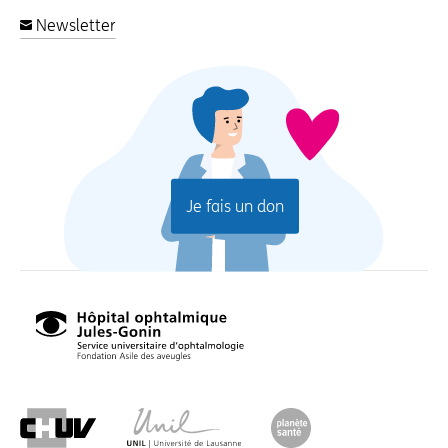
Newsletter
Je fais un don
Hôpital
ophtalmique
Jules-
Gonin,