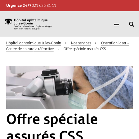
Urgence 24/7
021 626 81 11
Re
Hôpital
Ouvrir
su
la
ophtalmique
le
navigatio
Hôpital ophtalmique Jules-Gonin
›
Nos services
›
Opération laser –
Jules-
si
Centre de chirurgie réfractive
›
Offre spéciale assurés CSS
Gonin,
Sevice
universitaire
d'ophtalmologie,
Fondation
Asile
des
aveugles
Offre spéciale
assurés CSS