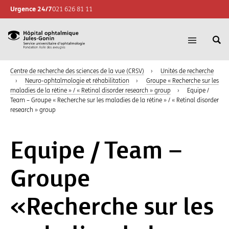
Urgence 24/7
021 626 81 11
Re
Hôpital
Ouvrir
su
la
ophtalmique
le
navigatio
Centre de recherche des sciences de la vue (CRSV)
›
Unités de recherche
Jules-
si
›
Neuro-ophtalmologie et réhabilitation
›
Groupe « Recherche sur les
Gonin,
maladies de la rétine » / « Retinal disorder research » group
›
Equipe /
Sevice
Team – Groupe « Recherche sur les maladies de la rétine » / « Retinal disorder
universitaire
research » group
d'ophtalmologie,
Fondation
Equipe / Team –
Asile
des
Groupe
aveugles
« Recherche sur les