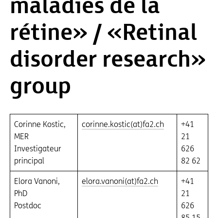
maladies de la
rétine » / « Retinal
disorder research »
group
Corinne Kostic,
corinne.kostic(at)fa2.ch
+41
MER
21
Investigateur
626
principal
82 62
Elora Vanoni,
elora.vanoni(at)fa2.ch
+41
PhD
21
Postdoc
626
85 15