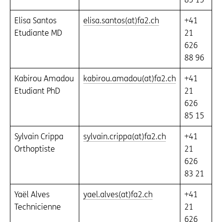
Elisa Santos
elisa.santos(at)fa2.ch
+41
Etudiante MD
21
626
88 96
Kabirou Amadou
kabirou.amadou(at)fa2.ch
+41
Etudiant PhD
21
626
85 15
Sylvain Crippa
sylvain.crippa(at)fa2.ch
+41
Orthoptiste
21
626
83 21
Yaël Alves
yael.alves(at)fa2.ch
+41
Technicienne
21
626