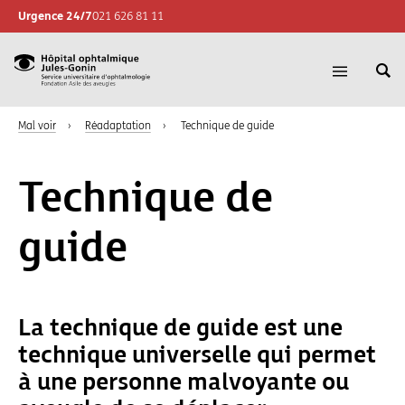
Urgence 24/7
021 626 81 11
Re
Hôpital
Ouvrir
su
la
ophtalmique
le
navigatio
Mal voir
›
Réadaptation
›
Technique de guide
Jules-
si
Gonin,
Sevice
Technique de
universitaire
d'ophtalmologie,
guide
Fondation
Asile
des
aveugles
La technique de guide est une
technique universelle qui permet
à une personne malvoyante ou