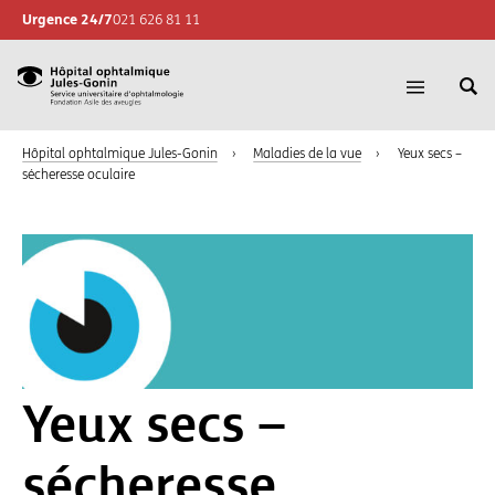
Urgence 24/7
021 626 81 11
Re
Hôpital
Ouvrir
su
la
ophtalmique
le
navigatio
Hôpital ophtalmique Jules-Gonin
›
Maladies de la vue
›
Yeux secs –
Jules-
si
sécheresse oculaire
Gonin,
Sevice
universitaire
d'ophtalmologie,
Fondation
Asile
des
aveugles
Yeux secs –
sécheresse