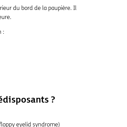
ieur du bord de la paupière. Il
eure.
 :
rédisposants ?
(floppy eyelid syndrome)